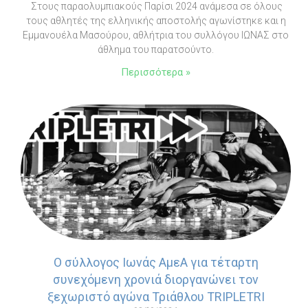
Στους παραολυμπιακούς Παρίσι 2024 ανάμεσα σε όλους
τους αθλητές της ελληνικής αποστολής αγωνίστηκε και η
Εμμανουέλα Μασούρου, αθλήτρια του συλλόγου ΙΩΝΑΣ στο
άθλημα του παρατσούντο.
Περισσότερα »
Ο σύλλογος Ιωνάς ΑμεΑ για τέταρτη
συνεχόμενη χρονιά διοργανώνει τον
ξεχωριστό αγώνα Τριάθλου TRIPLETRI