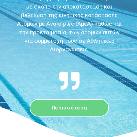
με σκοπό την αποκατάσταση και
βελτίωση της κινητικής κατάστασης
Ατόμων με Αναπηρίες (ΑμεΑ) καθώς και
την προετοιμασία, των ατόμων αυτών
για συμμετοχή τους σε Αθλητικές
Διοργανώσεις.
Περισσότερα