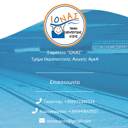
Σωματείο “ΙΩΝΑΣ”
Τμήμα Θεραπευτικής Αγωγής ΑμεΑ
Επικοινωνία
Γκούντας: +306972443334
Καραγεώργου: +306945663921
ionasraces@gmail.com