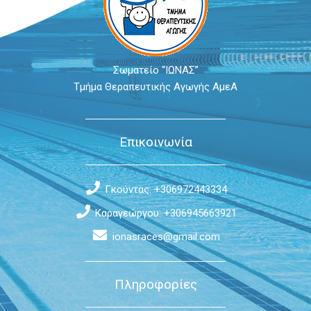
Σωματείο “ΙΩΝΑΣ”
Τμήμα Θεραπευτικής Αγωγής ΑμεΑ
Επικοινωνία
Γκούντας: +306972443334
Καραγεώργου: +306945663921
ionasraces@gmail.com
Πληροφορίες