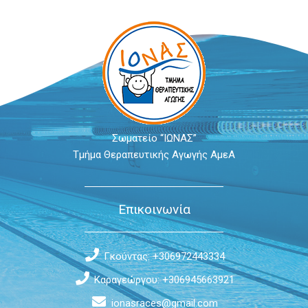
Σωματείο “ΙΩΝΑΣ”
Τμήμα Θεραπευτικής Αγωγής ΑμεΑ
Επικοινωνία
Γκούντας: +306972443334
Καραγεώργου: +306945663921
ionasraces@gmail.com