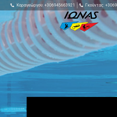
Καραγεώργου: +306945663921
Γκούντας: +306
Video
Player