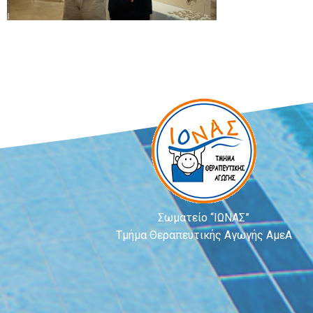
Σωματείο “ΙΩΝΑΣ”
Τμήμα Θεραπευτικής Αγωγής ΑμεΑ