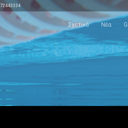
972443334
Σχετικά
Νέα
G