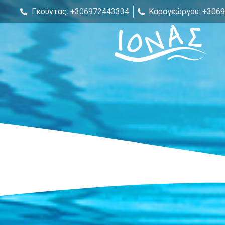
Γκούντας: +306972443334
Καραγεώργου: +306