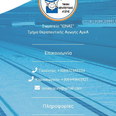
Σωματείο “ΙΩΝΑΣ”
Τμήμα Θεραπευτικής Αγωγής ΑμεΑ
Επικοινωνία
Γκούντας: +306972443334
Καραγεώργου: +306945663921
ionasraces@gmail.com
Πληροφορίες