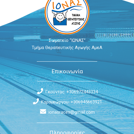
Σωματείο “ΙΩΝΑΣ”
Τμήμα Θεραπευτικής Αγωγής ΑμεΑ
Επικοινωνία
Γκούντας: +306972443334
Καραγεώργου: +306945663921
ionasraces@gmail.com
Πληροφορίες